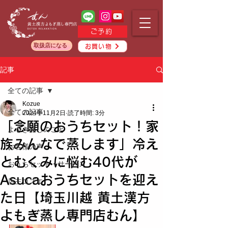
ご予約
取扱店になる
お買い物
記事
全ての記事
Kozue
全ての記事
2024年11月2日
読了時間: 3分
「念願のおうちセット！家
よもぎ蒸しのこと
族みんなで蒸します」冷え
お客様の声
とむくみに悩む40代が
おうちセット・サービス
Asucaおうちセットを迎え
店主コズエ
た日【埼玉川越 黄土漢方
よもぎ蒸し専門店むん】