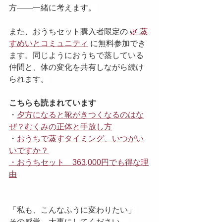
方——一緒に考えます。
また、おうちセット購入者限定の 
🌿 蒸
すめいとコミュニティ
 に無料参加でき
ます。同じようにおうちで蒸している
仲間と、体の変化を共有しながら続け
られます。
こちらも読まれています
・
夕方になると靴がきつくなるのはな
ぜ？むくみの正体と手放し方
・
おうちで蒸すタイミング、いつがい
いですか？
・
おうちセット　363,000円でも得な理
由
「私も、こんなふうに変わりたい」
その感覚、大事にしてください。