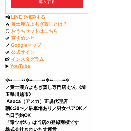
購入する
📲
LINEで相談する
🔥
黄土漢方よもぎ蒸しとは？
🛒
おうちセットはこちら
🌿
蒸すめいと
📍
Googleマップ
🌿
公式サイト
📸
インスタグラム
▶️
YouTube
✼
••┈┈••
✼
••┈┈••
✼
••┈┈••
✼
📍
黄土漢方よもぎ蒸し専門店 むん《埼
玉県川越市》
 Asuca（アスカ）正規代理店
朝6:30〜／駐車場あり／男女ペアOK／
当日予約OK 
「毒ツボ®︎」は当店の登録商標です
株式会社きれいたす運営