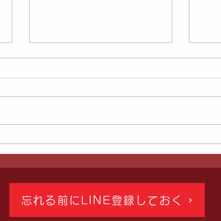
PMSがつらい。黄土漢方よも
ズボ
ぎ蒸しはいつするのが一番い
った
い？蒸し歴18年の専門家が教
が変
える生理周期別の蒸し方【埼
が変
忘れる前にLINE登録しておく
玉川越 Asuca（アスカ）黄
As