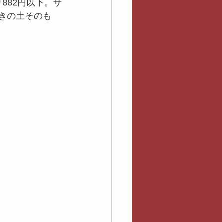
り882円以下。サ
焼きの土そのも