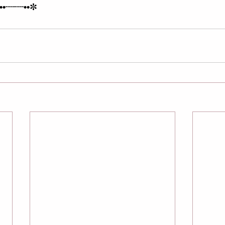
••┈┈••
✼