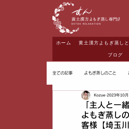
ホーム
黄土漢方よもぎ蒸し
ブログ
全ての記事
よもぎ蒸しのこと
Kozue
2023年10
「主人と一緒
よもぎ蒸しの
客様【埼玉川