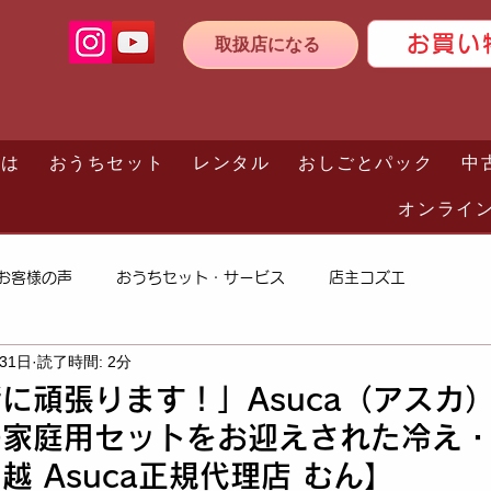
お買い
取扱店になる
とは
おうちセット
レンタル
おしごとパック
中
オンライ
お客様の声
おうちセット・サービス
店主コズエ
月31日
読了時間: 2分
に頑張ります！」Asuca（アスカ
家庭用セットをお迎えされた冷え・
越 Asuca正規代理店 むん】