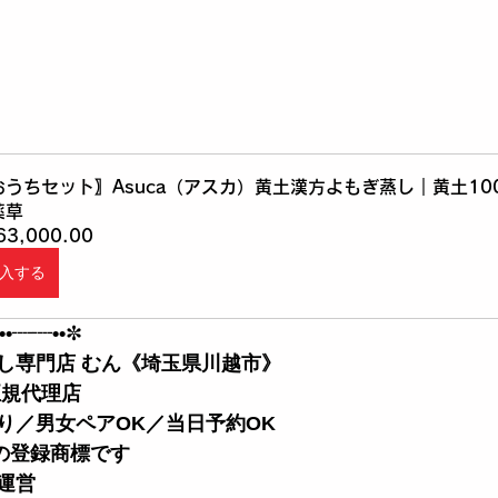
おうちセット〗Asuca（アスカ）黄土漢方よもぎ蒸し｜黄土10
薬草
63,000.00
入する
••┈┈••
✼
し専門店 むん《埼玉県川越市》
正規代理店
あり／男女ペアOK／当日予約OK 
店の登録商標です
運営