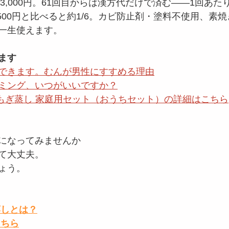
63,000円。61回目からは漢方代だけで済む——1回あた
500円と比べると約1/6。カビ防止剤・塗料不使用、素
一生使えます。
ます
できます。むんが男性にすすめる理由
ミング、いつがいいですか？
方よもぎ蒸し 家庭用セット（おうちセット）の詳細はこちら
になってみませんか
て大丈夫。
ょう。
蒸しとは？
こちら