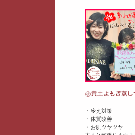
㊗️黄土よもぎ蒸し
・冷え対策
・体質改善
・お肌ツヤツヤ