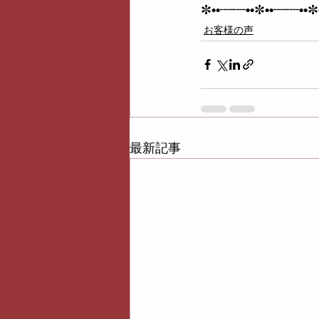
✼
••┈┈••
✼
••┈┈••
✼
お客様の声
最新記事