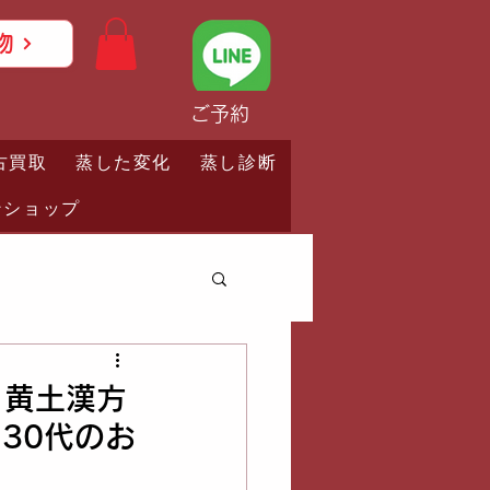
物
ご予約
古買取
蒸した変化
蒸し診断
ンショップ
）黄土漢方
30代のお