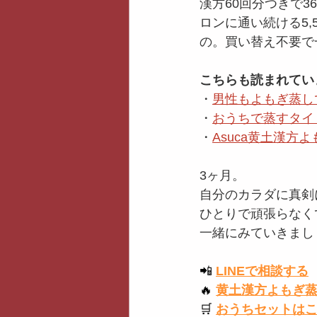
漢方60回分つきで3
ロンに通い続ける5,
の。買い替え不要で
こちらも読まれてい
・
男性もよもぎ蒸し
・
おうちで蒸すタイ
・
Asuca黄土漢
3ヶ月。
自分のカラダに真剣
ひとりで頑張らなく
一緒にみていきまし
📲
LINEで相談する
🔥
黄土漢方よもぎ
🛒
おうちセットは