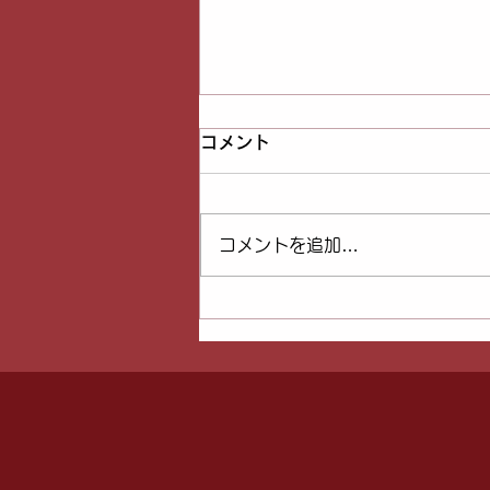
コメント
コメントを追加…
「どれくらいの頻度で通えば
いいですか？」生理痛・妊
活・更年期、お悩み別に蒸し
歴18年のコズエが答えます
【埼玉川越 Asuca（アス