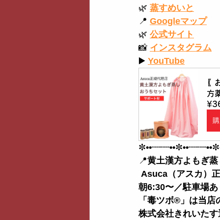
🌿
蒸すめいと
📍
Googleマップ
🌿
公式サイト
📸
インスタグラム
▶️
YouTube
〖
方
¥3
購
✼
••┈┈••
✼
••┈┈••
✼
📍
黄土漢方よもぎ蒸
 Asuca（アスカ）
朝6:30〜／駐車場
「毒ツボ®︎」は当
株式会社きれいたす