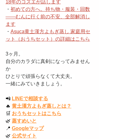
18年のコズエが話します
・
初めての方へ。持ち物・服装・回数
——むんに行く前の不安、全部解消し
ます
・
Asuca黄土漢方よもぎ蒸し 家庭用セ
ット（おうちセット）の詳細はこちら
3ヶ月。
自分のカラダに真剣になってみません
か
ひとりで頑張らなくて大丈夫。
一緒にみていきましょう。
📲
LINEで相談する
🔥
黄土漢方よもぎ蒸しとは？
🛒
おうちセットはこちら
🌿
蒸すめいと
📍
Googleマップ
🌿
公式サイト