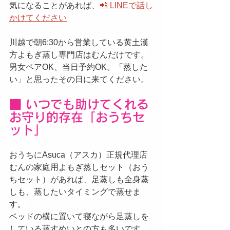
気になることがあれば、
📲 LINEで話し
かけてください
川越で朝6:30から営業している黄土漢
方よもぎ蒸し専門店はむんだけです。
男女ペアOK、当日予約OK。「蒸した
い」と思ったその日に来てください。
■ いつでも助けてくれる
お守り的存在「おうちセ
ット」
おうちにAsuca（アスカ）正規代理店
むんの家庭用よもぎ蒸しセット（おう
ちセット）があれば、足蒸しも全身蒸
しも、蒸したいタイミングで蒸せま
す。
ベッドの横に置いて寝ながら足蒸しを
している蒸すめいとの方も多いです。