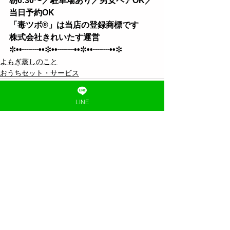
朝6:30〜／駐車場あり／男女ペアOK／
当日予約OK 
「毒ツボ®︎」は当店の登録商標です
株式会社きれいたす運営
✼
••┈┈••
✼
••┈┈••
✼
••┈┈••
✼
よもぎ蒸しのこと
おうちセット・サービス
LINE
すべて表示
最新記事