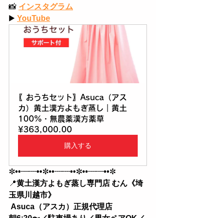
📸
インスタグラム
▶️
YouTube
〖おうちセット〗Asuca（アス
カ）黄土漢方よもぎ蒸し｜黄土
100%・無農薬漢方薬草
¥363,000.00
購入する
✼
••┈┈••
✼
••┈┈••
✼
••┈┈••
✼
📍
黄土漢方よもぎ蒸し専門店 むん《埼
玉県川越市》
 Asuca（アスカ）正規代理店