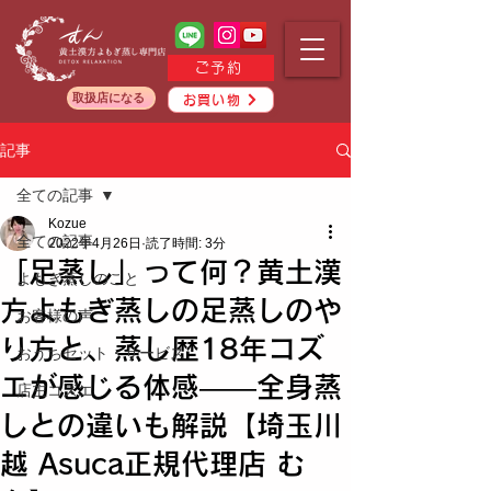
ご予約
取扱店になる
お買い物
記事
全ての記事
Kozue
全ての記事
2022年4月26日
読了時間: 3分
「足蒸し」って何？黄土漢
よもぎ蒸しのこと
方よもぎ蒸しの足蒸しのや
お客様の声
り方と、蒸し歴18年コズ
おうちセット・サービス
エが感じる体感——全身蒸
店主コズエ
しとの違いも解説【埼玉川
越 Asuca正規代理店 む