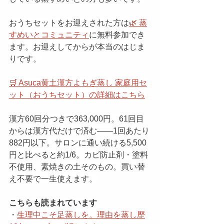
おうちセットをお迎えされた方は
🌿 蒸
すめいとコミュニティ
に無料参加でき
ます。お迎えしてからが本当のはじま
りです。
🛒 Asuca黄土漢方よもぎ蒸し 家庭用セ
ット（おうちセット）の詳細はこちら
漢方60回分つきで363,000円。61回目
からは漢方代だけで済む——1回あたり
882円以下。サロンに通い続ける5,500
円と比べると約1/6。カビ防止剤・塗料
不使用、素焼きの土そのもの。買い替
え不要で一生使えます。
こちらも読まれています
・
生理中こそ足蒸しを。理由を蒸し歴