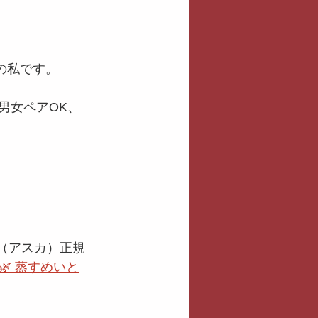
の私です。
男女ペアOK、
a（アスカ）正規
🌿 蒸すめいと