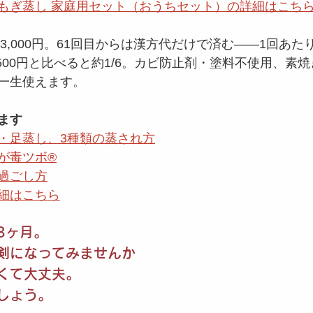
漢方よもぎ蒸し 家庭用セット（おうちセット）の詳細はこち
63,000円。61回目からは漢方代だけで済む——1回あた
500円と比べると約1/6。カビ防止剤・塗料不使用、素
一生使えます。
ます
・足蒸し、3種類の蒸され方
毒ツボ®️
過ごし方
細はこちら
3ヶ月。
剣になってみませんか
くて大丈夫。
しょう。