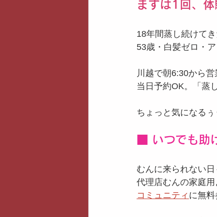
まずは1回、体
18年間蒸し続けて
53歳・白髪ゼロ・
川越で朝6:30か
当日予約OK。「蒸
ちょっと気になるぅ
■ いつでも助
むんに来られない日
代理店むんの家庭用
コミュニティ
に無料