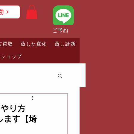
物
ご予約
古買取
蒸した変化
蒸し診断
ンショップ
のやり方
します【埼