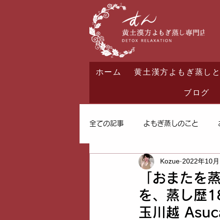
ホーム
黄土漢方よもぎ蒸し
ブログ
全ての記事
よもぎ蒸しのこと
Kozue
2022年10
「おまたを
を、蒸し歴1
玉川越 Asu