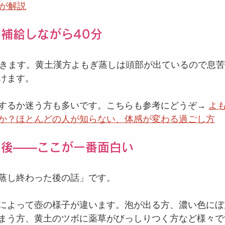
エが解説
補給しながら40分
だきます。黄土漢方よもぎ蒸しは頭部が出ているので息苦
けます。
するか迷う方も多いです。こちらも参考にどうぞ→ 
よも
か？ほとんどの人が知らない、体感が変わる過ごし方
た後——ここが一番面白い
蒸し終わった後の話」です。
によって壺の様子が違います。泡が出る方、濃い色にぼ
まう方、黄土のツボに薬草がびっしりつく方など様々で