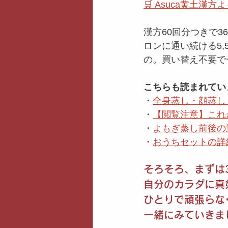
🛒 Asuca黄土
漢方60回分つきで3
ロンに通い続ける5,
の。買い替え不要で
こちらも読まれてい
・
全身蒸し・顔蒸し
・
【閲覧注意】これが
・
よもぎ蒸し前後の
・
おうちセットの詳
そろそろ、まずは
自分のカラダに真
ひとりで頑張らな
一緒にみていきま