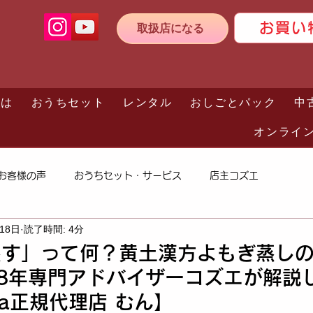
お買い
取扱店になる
とは
おうちセット
レンタル
おしごとパック
中
オンライ
お客様の声
おうちセット・サービス
店主コズエ
月18日
読了時間: 4分
蒸す」って何？黄土漢方よもぎ蒸し
8年専門アドバイザーコズエが解説
ca正規代理店 むん】