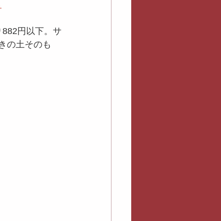
ら
り882円以下。サ
焼きの土そのも