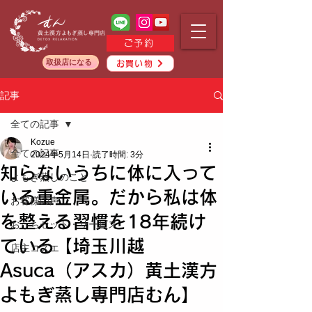
ご予約
取扱店になる
お買い物
記事
全ての記事
Kozue
全ての記事
2024年5月14日
読了時間: 3分
知らないうちに体に入って
よもぎ蒸しのこと
いる重金属。だから私は体
お客様の声
を整える習慣を18年続け
おうちセット・サービス
ている【埼玉川越
店主コズエ
Asuca（アスカ）黄土漢方
よもぎ蒸し専門店むん】