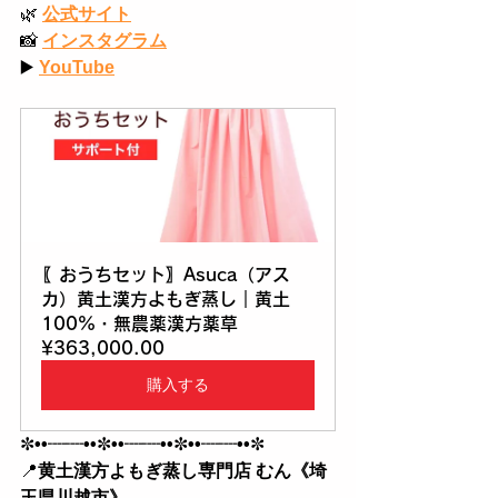
🌿
公式サイト
📸
インスタグラム
▶️
YouTube
〖おうちセット〗Asuca（アス
カ）黄土漢方よもぎ蒸し｜黄土
100%・無農薬漢方薬草
¥363,000.00
購入する
✼
••┈┈••
✼
••┈┈••
✼
••┈┈••
✼
📍
黄土漢方よもぎ蒸し専門店 むん《埼
玉県川越市》