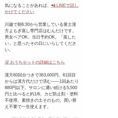
気になることがあれば、
📲 LINEで話し
かけてください
川越で朝6:30から営業している黄土漢
方よもぎ蒸し専門店はむんだけです。
男女ペアOK、当日予約OK。「蒸した
い」と思ったその日にいらしてくださ
い。
🛒 おうちセットの詳細はこちら
漢方60回分つきで363,000円。61回目
からは漢方代だけで済む——1回あたり
880円以下。サロンに通い続ける5,500
円と比べると約1/6。カビ防止剤・塗料
不使用、素焼きの土そのもの。買い替
え不要で一生使えます。