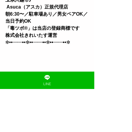
 Asuca（アスカ）正規代理店
朝6:30〜／駐車場あり／男女ペアOK／
当日予約OK 
「毒ツボ®︎」は当店の登録商標です
株式会社きれいたす運営
✼
••┈┈••
✼
••┈┈••
✼
••┈┈••
✼
よもぎ蒸しのこと
LINE
すべて表示
最新記事