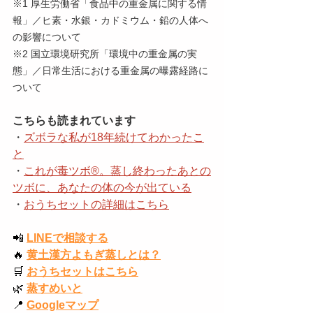
※1 厚生労働省「食品中の重金属に関する情
報」／ヒ素・水銀・カドミウム・鉛の人体へ
の影響について
※2 国立環境研究所「環境中の重金属の実
態」／日常生活における重金属の曝露経路に
ついて
こちらも読まれています
・
ズボラな私が18年続けてわかったこ
と
・
これが毒ツボ®️。蒸し終わったあとの
ツボに、あなたの体の今が出ている
・
おうちセットの詳細はこちら
📲
LINEで相談する
🔥
黄土漢方よもぎ蒸しとは？
🛒
おうちセットはこちら
🌿
蒸すめいと
📍
Googleマップ