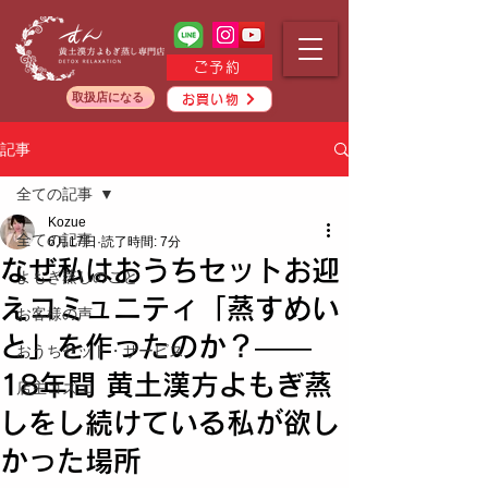
ご予約
取扱店になる
お買い物
記事
全ての記事
Kozue
全ての記事
6月17日
読了時間: 7分
なぜ私はおうちセットお迎
よもぎ蒸しのこと
えコミュニティ「蒸すめい
お客様の声
と」を作ったのか？——
おうちセット・サービス
18年間 黄土漢方よもぎ蒸
店主コズエ
しをし続けている私が欲し
かった場所