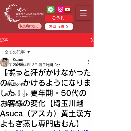
ご予約
取扱店になる
お買い物
記事
全ての記事
Kozue
全ての記事
2025年4月12日
読了時間: 3分
「ずっと汗がかけなかった
よもぎ蒸しのこと
のに、かけるようになりま
お客様の声
した！」更年期・50代の
おうちセット・サービス
お客様の変化【埼玉川越
店主コズエ
Asuca（アスカ）黄土漢方
よもぎ蒸し専門店むん】