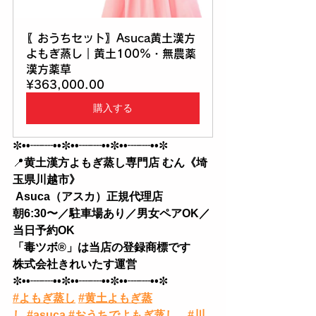
〖おうちセット〗Asuca黄土漢方
よもぎ蒸し｜黄土100%・無農薬
漢方薬草
¥363,000.00
購入する
✼
••┈┈••
✼
••┈┈••
✼
••┈┈••
✼
📍
黄土漢方よもぎ蒸し専門店 むん《埼
玉県川越市》
 Asuca（アスカ）正規代理店
朝6:30〜／駐車場あり／男女ペアOK／
当日予約OK 
「毒ツボ®︎」は当店の登録商標です
株式会社きれいたす運営
✼
••┈┈••
✼
••┈┈••
✼
••┈┈••
✼
#よもぎ蒸し
#黄土よもぎ蒸
し
#asuca
#おうちでよもぎ蒸し
#川