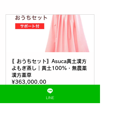
〖おうちセット〗Asuca黄土漢方
よもぎ蒸し｜黄土100%・無農薬
漢方薬草
¥363,000.00
購入する
LINE
✼
••┈┈••
✼
••┈┈••
✼
••┈┈••
✼
📍
黄土漢方よもぎ蒸し専門店 むん《埼
玉県川越市》
 Asuca（アスカ）正規代理店