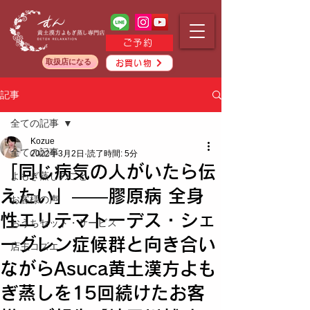
ご予約
取扱店になる
お買い物
記事
全ての記事
Kozue
全ての記事
2022年3月2日
読了時間: 5分
「同じ病気の人がいたら伝
よもぎ蒸しのこと
えたい」——膠原病 全身
お客様の声
性エリテマトーデス・シェ
おうちセット・サービス
ーグレン症候群と向き合い
店主コズエ
ながらAsuca黄土漢方よも
ぎ蒸しを15回続けたお客