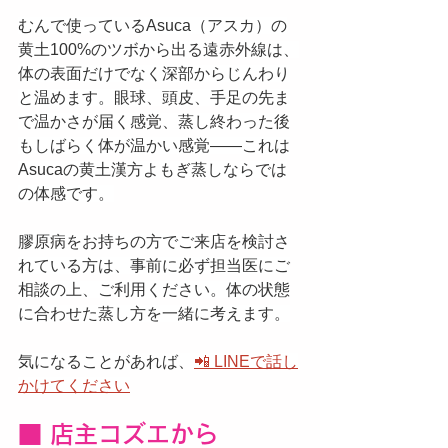
むんで使っているAsuca（アスカ）の
黄土100%のツボから出る遠赤外線は、
体の表面だけでなく深部からじんわり
と温めます。眼球、頭皮、手足の先ま
で温かさが届く感覚、蒸し終わった後
もしばらく体が温かい感覚——これは
Asucaの黄土漢方よもぎ蒸しならでは
の体感です。
膠原病をお持ちの方でご来店を検討さ
れている方は、事前に必ず担当医にご
相談の上、ご利用ください。体の状態
に合わせた蒸し方を一緒に考えます。
気になることがあれば、
📲 LINEで話し
かけてください
■ 店主コズエから