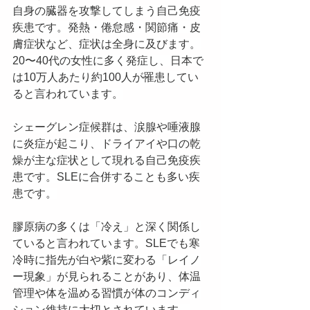
自身の臓器を攻撃してしまう自己免疫
疾患です。発熱・倦怠感・関節痛・皮
膚症状など、症状は全身に及びます。
20〜40代の女性に多く発症し、日本で
は10万人あたり約100人が罹患してい
ると言われています。
シェーグレン症候群は、涙腺や唾液腺
に炎症が起こり、ドライアイや口の乾
燥が主な症状として現れる自己免疫疾
患です。SLEに合併することも多い疾
患です。
膠原病の多くは「冷え」と深く関係し
ていると言われています。SLEでも寒
冷時に指先が白や紫に変わる「レイノ
ー現象」が見られることがあり、体温
管理や体を温める習慣が体のコンディ
ション維持に大切とされています。