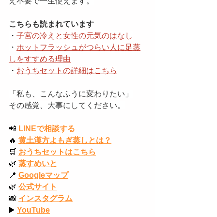
え不要で一生使えます。
こちらも読まれています
・
子宮の冷えと女性の元気のはなし
・
ホットフラッシュがつらい人に足蒸
しをすすめる理由
・
おうちセットの詳細はこちら
「私も、こんなふうに変わりたい」
その感覚、大事にしてください。
📲
LINEで相談する
🔥
黄土漢方よもぎ蒸しとは？
🛒
おうちセットはこちら
🌿
蒸すめいと
📍
Googleマップ
🌿
公式サイト
📸
インスタグラム
▶️
YouTube