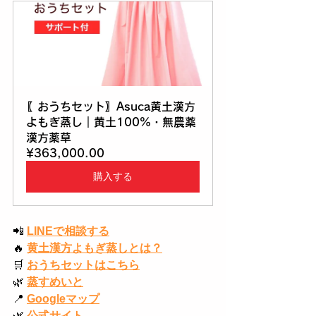
〖おうちセット〗Asuca黄土漢方
よもぎ蒸し｜黄土100%・無農薬
漢方薬草
¥363,000.00
購入する
📲
LINEで相談する
🔥
黄土漢方よもぎ蒸しとは？
🛒
おうちセットはこちら
🌿
蒸すめいと
📍
Googleマップ
🌿
公式サイト