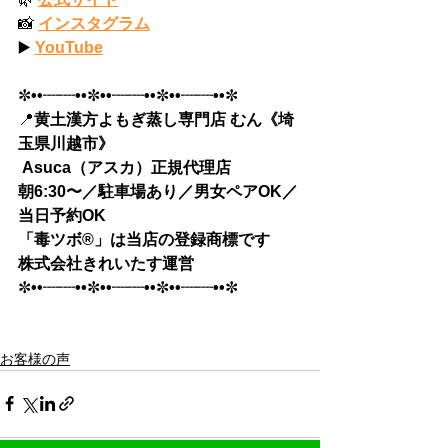
📸
インスタグラム
▶️
YouTube
✼
••┈┈••
✼
••┈┈••
✼
••┈┈••
✼
📍
黄土漢方よもぎ蒸し専門店 むん《埼
玉県川越市》
 Asuca（アスカ）正規代理店
朝6:30〜／駐車場あり／男女ペアOK／
当日予約OK 
「毒ツボ®︎」は当店の登録商標です
株式会社きれいたす運営
✼
••┈┈••
✼
••┈┈••
✼
••┈┈••
✼
お客様の声