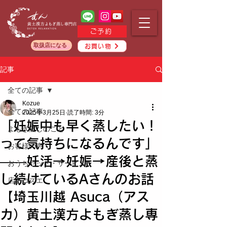
ご予約
取扱店になる
お買い物
記事
全ての記事
Kozue
全ての記事
2025年3月25日
読了時間: 3分
「妊娠中も早く蒸したい！
よもぎ蒸しのこと
って気持ちになるんです」
お客様の声
——妊活→妊娠→産後と蒸
おうちセット・サービス
し続けているAさんのお話
店主コズエ
【埼玉川越 Asuca（アス
カ）黄土漢方よもぎ蒸し専