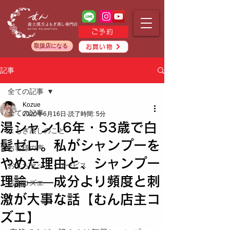
ご予約
取扱店になる
お買い物
記事
全ての記事
Kozue
全ての記事
2020年6月16日
読了時間: 5分
湯シャン16年・53歳で白
よもぎ蒸しのこと
髪ゼロ。私がシャンプーを
お客様の声
やめた理由と、シャンプー
おうちセット・サービス
理論——成分より頻度と刺
店主コズエ
激が大事な話【むん店主コ
ズエ】