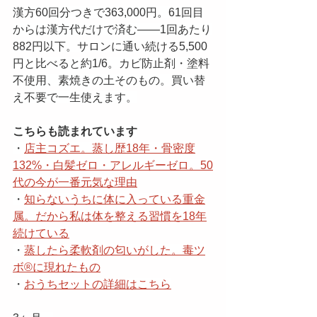
漢方60回分つきで363,000円。61回目
からは漢方代だけで済む——1回あたり
882円以下。サロンに通い続ける5,500
円と比べると約1/6。カビ防止剤・塗料
不使用、素焼きの土そのもの。買い替
え不要で一生使えます。
こちらも読まれています
・
店主コズエ。蒸し歴18年・骨密度
132%・白髪ゼロ・アレルギーゼロ。50
代の今が一番元気な理由
・
知らないうちに体に入っている重金
属。だから私は体を整える習慣を18年
続けている
・
蒸したら柔軟剤の匂いがした。毒ツ
ボ®️に現れたもの
・
おうちセットの詳細はこちら