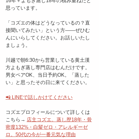
16年＋よもぎ蒸し18年の積み重ねだと
思っています。
「コズエの体はどうなっているの？直
接聞いてみたい」という方——ぜひむ
んにいらしてください。お話しいたし
ましょう。
川越で朝6:30から営業している黄土漢
方よもぎ蒸し専門店はむんだけです。
男女ペアOK、当日予約OK。「蒸した
い」と思ったその日に来てください。
📲 LINEで話しかけてください
コズエプロフィールについて詳しくは
こちら→ 
店主コズエ。蒸し歴18年・骨
密度132%・白髪ゼロ・アレルギーゼ
ロ。50代の今が一番元気な理由