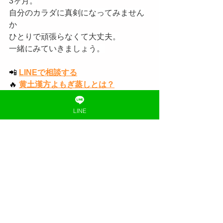
3ヶ月。
自分のカラダに真剣になってみません
か
ひとりで頑張らなくて大丈夫。
一緒にみていきましょう。
📲
LINEで相談する
🔥
黄土漢方よもぎ蒸しとは？
🛒
おうちセットはこちら
🌿
蒸すめいと
LINE
📍
Googleマップ
🌿
公式サイト
📸
インスタグラム
▶️
YouTube