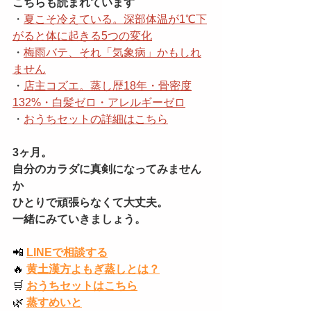
こちらも読まれています
・
夏こそ冷えている。深部体温が1℃下
がると体に起きる5つの変化
・
梅雨バテ、それ「気象病」かもしれ
ません
・
店主コズエ。蒸し歴18年・骨密度
132%・白髪ゼロ・アレルギーゼロ
・
おうちセットの詳細はこちら
3ヶ月。
自分のカラダに真剣になってみません
か
ひとりで頑張らなくて大丈夫。
一緒にみていきましょう。
📲
LINEで相談する
🔥
黄土漢方よもぎ蒸しとは？
🛒
おうちセットはこちら
🌿
蒸すめいと