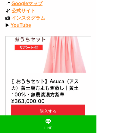
📍
Googleマップ
🌿
公式サイト
📸
インスタグラム
▶️
YouTube
〖おうちセット〗Asuca（アス
カ）黄土漢方よもぎ蒸し｜黄土
100%・無農薬漢方薬草
¥363,000.00
購入する
✼
••┈┈••
✼
••┈┈••
✼
••┈┈••
✼
LINE
📍
黄土漢方よもぎ蒸し専門店 むん《埼