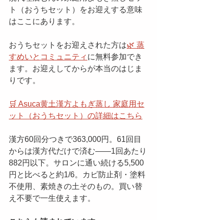
ト（おうちセット）をお迎えする意味
はここにあります。
おうちセットをお迎えされた方は
🌿 蒸
すめいとコミュニティ
に無料参加でき
ます。お迎えしてからが本当のはじま
りです。
🛒 Asuca黄土漢方よもぎ蒸し 家庭用セ
ット（おうちセット）の詳細はこちら
漢方60回分つきで363,000円。61回目
からは漢方代だけで済む——1回あたり
882円以下。サロンに通い続ける5,500
円と比べると約1/6。カビ防止剤・塗料
不使用、素焼きの土そのもの。買い替
え不要で一生使えます。