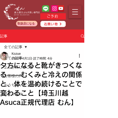
ご予約
取扱店になる
お買い物
記事
全ての記事
Kozue
全ての記事
2020年4月1日
読了時間: 4分
夕方になると靴がきつくな
よもぎ蒸しのこと
る——むくみと冷えの関係
お客様の声
と、体を温め続けることで
おうちセット・サービス
変わること【埼玉川越
店主コズエ
Asuca正規代理店 むん】