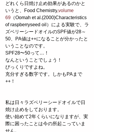
どれくら日焼け止め効果があるのかと
いうと、Food Chemistry
,volume 
69
（
Oomah et al.(2000)Characteristics 
of raspberryseed oil）
による実験で、ラ
ズベリーシードオイルのSPF値が28～
50、PA値は++になることが分かったと
いうことなのです。
SPF28〜50って…！
なんということでしょう！
びっくりですよね。
充分すぎる数字です。しかもPAまで
++！
私は日々ラズベリーシードオイルで日
焼け止めをしております。
使い始めて2年くらいになりますが、実
際に困ったことは今の所起こっていま
せん。