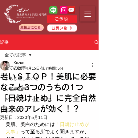
ご予約
取扱店になる
お買い物
記事
全ての記事
Kozue
全ての記事
2020年4月15日
読了時間: 5分
老いＳＴＯＰ！美肌に必要
よもぎ蒸しのこと
なこと3つのうちの1つ
お客様の声
「日焼け止め」に完全自然
おうちセット・サービス
由来のアレが効く！？
店主コズエ
更新日：
2020年5月11日
美肌、美白のためには
「日焼け止めが
大事」
って至る所でよく聞きますが、