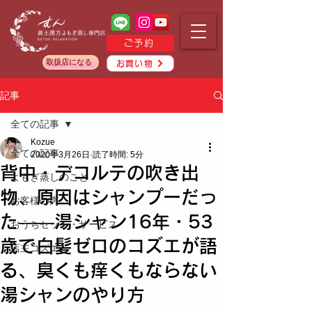
ご予約
取扱店になる
お買い物
記事
全ての記事
Kozue
全ての記事
2020年3月26日
読了時間: 5分
背中・デコルテの吹き出
よもぎ蒸しのこと
物、原因はシャンプーだっ
お客様の声
た——湯シャン16年・53
おうちセット・サービス
歳で白髪ゼロのコズエが語
店主コズエ
る、臭くも痒くもならない
湯シャンのやり方