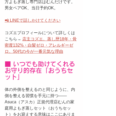
方よもぎ蒸し専門店はむんだけです。
男女ペアOK、当日予約OK。
📲 LINEで話しかけてください
コズエプロフィールについて詳しくは
こちら→ 
店主コズエ。蒸し歴18年・骨
密度132%・白髪ゼロ・アレルギーゼ
ロ。50代の今が一番元気な理由
■ いつでも助けてくれる
お守り的存在「おうちセ
ット」
体の外側を整えるのと同じように、内
側を整える習慣を手元に持つ——
Asuca（アスカ）正規代理店むんの家
庭用よもぎ蒸しセット（おうちセッ
ト）をお迎えする意味はここにありま