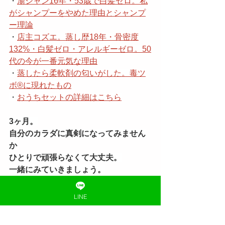
・
湯シャン16年・53歳で白髪ゼロ。私
がシャンプーをやめた理由とシャンプ
ー理論
・
店主コズエ。蒸し歴18年・骨密度
132%・白髪ゼロ・アレルギーゼロ。50
代の今が一番元気な理由
・
蒸したら柔軟剤の匂いがした。毒ツ
ボ®️に現れたもの
・
おうちセットの詳細はこちら
3ヶ月。
自分のカラダに真剣になってみません
か
ひとりで頑張らなくて大丈夫。
一緒にみていきましょう。
📲
LINEで相談する
LINE
🔥
黄土漢方よもぎ蒸しとは？
🛒
おうちセットはこちら