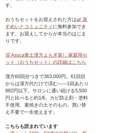
す。
おうちセットをお迎えされた方は
🌿 蒸
すめいとコミュニティ
に無料参加でき
ます。お迎えしてからが本当のはじま
りです。
🛒 Asuca黄土漢方よもぎ蒸し 家庭用セ
ット（おうちセット）の詳細はこちら
漢方60回分つきで363,000円。61回目
からは漢方代だけで済む——1回あたり
882円以下。サロンに通い続ける5,500
円と比べると約1/6。カビ防止剤・塗料
不使用、素焼きの土そのもの。買い替
え不要で一生使えます。
こちらも読まれています