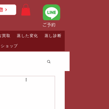
物
ご予約
古買取
蒸した変化
蒸し診断
ンショップ