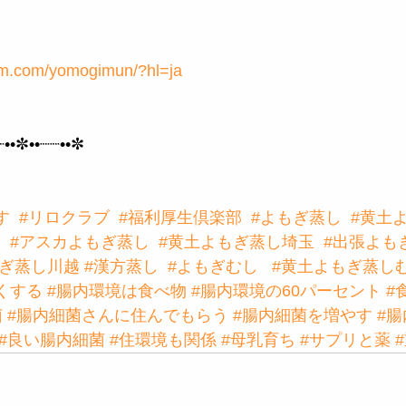
ram.com/yomogimun/?hl=ja
┈••✼••┈┈••✼
す
#リロクラブ
#福利厚生倶楽部
#よもぎ蒸し
#黄土
#アスカよもぎ蒸し
#黄土よもぎ蒸し埼玉
#出張よも
もぎ蒸し川越
#漢方蒸し
#よもぎむし
#黄土よもぎ蒸し
くする
#腸内環境は食べ物
#腸内環境の60パーセント
#
菌
#腸内細菌さんに住んでもらう
#腸内細菌を増やす
#
#良い腸内細菌
#住環境も関係
#母乳育ち
#サプリと薬