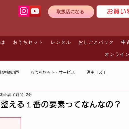
お買い
取扱店になる
とは
おうちセット
レンタル
おしごとパック
中
オンライ
お客様の声
おうちセット・サービス
店主コズエ
30日
読了時間: 2分
を整える１番の要素ってなんなの？