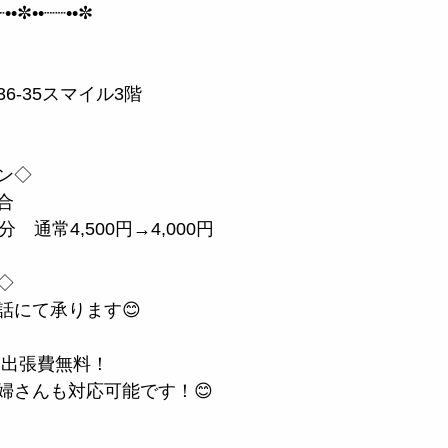
┈••✼••┈┈••✼
ん
6-35スマイル3階
ン◇
合
　通常4,500円→4,000円
◇
話にて承ります😊
 出張費無料！
婦さんも対応可能です！😊