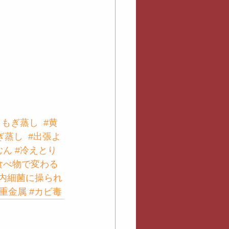
よもぎ蒸し
#黄
ぎ蒸し
#出張よ
むん
#冷えとり
食べ物で変わる
腸内細菌に操られ
#重金属
#カビ毒