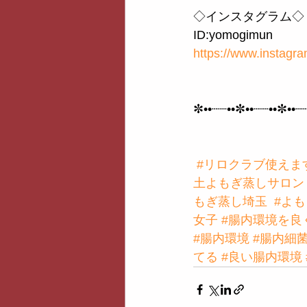
◇インスタグラム◇
ID:yomogimun
https://www.instag
✼••┈┈••✼••┈┈••✼••┈
#リロクラブ使えま
土よもぎ蒸しサロン
もぎ蒸し埼玉
#よ
女子
#腸内環境を良
#腸内環境
#腸内細
てる
#良い腸内環境